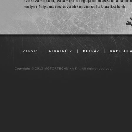
szerszámokkal, valamint a legújabb műszaki állapot
melyet folyamatos továbbképzéssel aktualizálunk.
SZERVIZ
|
ALKATRÉSZ
|
BIOGÁZ
|
KAPCSOL
Copyright © 2012 MOTORTECHNIKA Kft. All rights reserved.