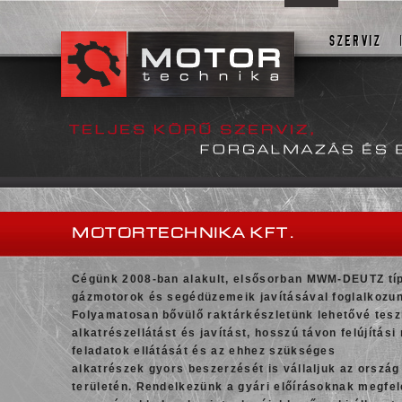
FIRST
SZERVIZ
MOTORTECHNIKA KFT.
Cégünk 2008-ban alakult, elsősorban MWM-DEUTZ tí
gázmotorok és segédüzemeik javításával foglalkozun
Folyamatosan bővülő raktárkészletünk lehetővé teszi
alkatrészellátást és javítást, hosszú távon felújítás
feladatok ellátását és az ehhez szükséges
alkatrészek gyors beszerzését is vállaljuk az orszá
területén. Rendelkezünk a gyári előírásoknak megfel